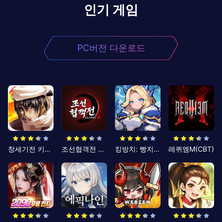
인기 게임
PC버전 다운로드
창세기전 키우기
조선협객전 클래식
킹방치: 빵지의 제왕
레퀴엠M(CBT)