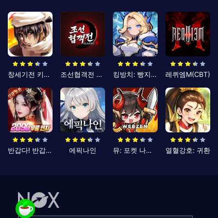
창세기전 키우기
조선협객전 클래식
킹방치: 빵지의 제왕
레퀴엠M(CBT)
반갑다! 반갑삼국지
에픽나인
뮤: 포켓 나이츠
열혈강호: 귀환