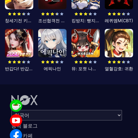
창세기전 키우기
조선협객전 클래식
킹방치: 빵지의 제왕
레퀴엠M(CBT)
반갑다! 반갑삼국지
에픽나인
뮤: 포켓 나이츠
열혈강호: 귀환
공식 블로그
공식 카페