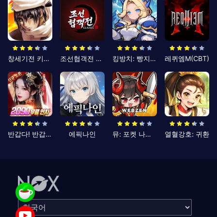
창세기전 키우기
조선협객전 클래식
킹방치: 빵지의 제왕
레퀴엠M(CBT)
반갑다! 반갑삼국지
에픽나인
뮤: 포켓 나이츠
열혈강호: 귀환