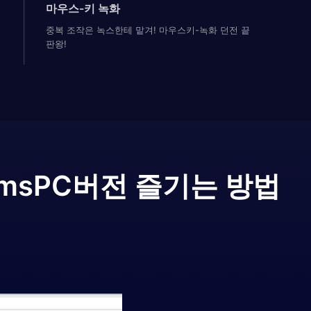
마우스-키 녹화
중복 조작은 녹스한테 맡겨! 마우스키-녹화 던전 끝
판왕!
rms
PC버전 즐기는 방법