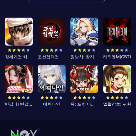
창세기전 키우기
조선협객전 클래식
킹방치: 빵지의 제왕
레퀴엠M(CBT)
반갑다! 반갑삼국지
에픽나인
뮤: 포켓 나이츠
열혈강호: 귀환