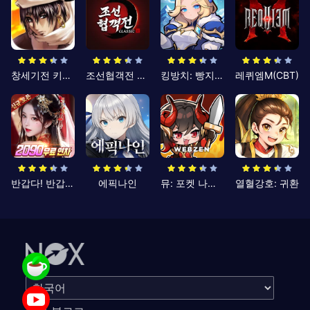
창세기전 키우기
조선협객전 클래식
킹방치: 빵지의 제왕
레퀴엠M(CBT)
반갑다! 반갑삼국지
에픽나인
뮤: 포켓 나이츠
열혈강호: 귀환