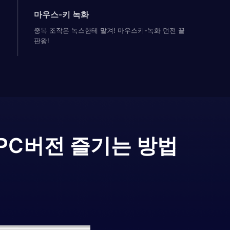
마우스-키 녹화
중복 조작은 녹스한테 맡겨! 마우스키-녹화 던전 끝
판왕!
PC버전 즐기는 방법