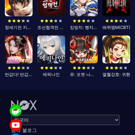
창세기전 키우기
조선협객전 클래식
킹방치: 빵지의 제왕
레퀴엠M(CBT)
반갑다! 반갑삼국지
에픽나인
뮤: 포켓 나이츠
열혈강호: 귀환
공식 블로그