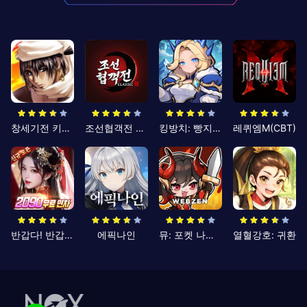
창세기전 키우기
조선협객전 클래식
킹방치: 빵지의 제왕
레퀴엠M(CBT)
반갑다! 반갑삼국지
에픽나인
뮤: 포켓 나이츠
열혈강호: 귀환