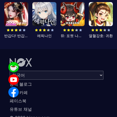
반갑다! 반갑삼국지
에픽나인
뮤: 포켓 나이츠
열혈강호: 귀환
공식 블로그
공식 카페
페이스북
유튜브 채널