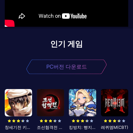
인기 게임
PC버전 다운로드
창세기전 키우기
조선협객전 클래식
킹방치: 빵지의 제왕
레퀴엠M(CBT)