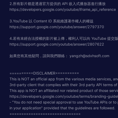
2.所有影片都是透過官方提供的 API 嵌入式播放器進行播放
https://developers.google.com/youtube/iframe_api_reference
3.YouTube 以 Content ID 系統維護著作權人的權益
https://support.google.com/youtube/answer/2797370
4.若有未經合法授權的影片被上傳，權利人可以向 YouTube 提交
https://support.google.com/youtube/answer/2807622
如果您有其他疑問，請與我們聯絡：
yangzh@sdxhsoft.com
==========DISCLAIMER==========
This is NOT an official app from the various media services, and 
3rd-party client that complies with their 3rd party API terms of
This app is NOT an affiliated nor related product of those servi
https://developers.google.com/youtube/terms/branding-guidel
- "You do not need special approval to use YouTube APIs or to 
in your application" provided that the guidelines are followed.
==============================