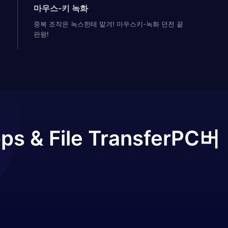
마우스-키 녹화
중복 조작은 녹스한테 맡겨! 마우스키-녹화 던전 끝
판왕!
ps & File Transfer
PC버