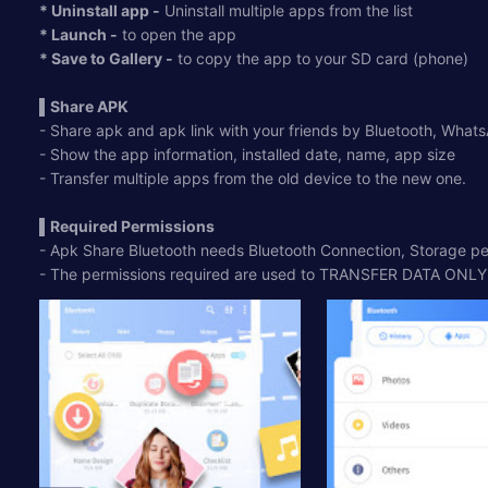
* Uninstall app -
Uninstall multiple apps from the list
* Launch -
to open the app
* Save to Gallery -
to copy the app to your SD card (phone)
▌Share APK
- Share apk and apk link with your friends by Bluetooth, Whats
- Show the app information, installed date, name, app size
- Transfer multiple apps from the old device to the new one.
▌Required Permissions
- Apk Share Bluetooth needs Bluetooth Connection, Storage per
- The permissions required are used to TRANSFER DATA ONLY