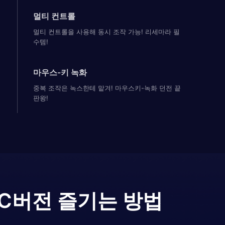
멀티 컨트롤
멀티 컨트롤을 사용해 동시 조작 가능! 리세마라 필
수템!
마우스-키 녹화
중복 조작은 녹스한테 맡겨! 마우스키-녹화 던전 끝
판왕!
C버전 즐기는 방법