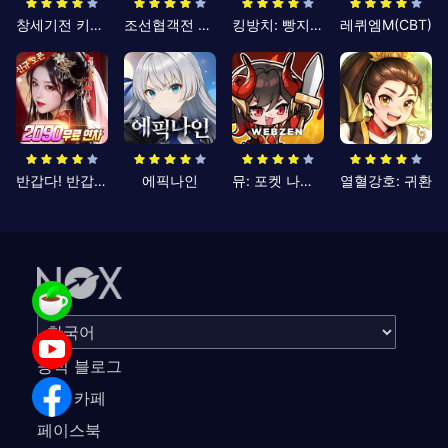
창세기전 키우기
조선협객전 클래식
킹방치: 빵지의 제왕
레퀴엠M(CBT)
반갑다! 반갑삼국지
에픽나인
뮤: 포켓 나이츠
열혈강호: 귀환
공식 블로그
공식 카페
페이스북