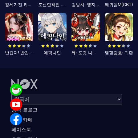
창세기전 키우기
조선협객전 클래식
킹방치: 빵지의 제왕
레퀴엠M(CBT)
반갑다! 반갑삼국지
에픽나인
뮤: 포켓 나이츠
열혈강호: 귀환
공식 블로그
공식 카페
페이스북