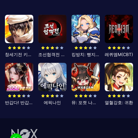
창세기전 키우기
조선협객전 클래식
킹방치: 빵지의 제왕
레퀴엠M(CBT)
반갑다! 반갑삼국지
에픽나인
뮤: 포켓 나이츠
열혈강호: 귀환