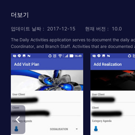
더보기
업데이트 날짜
:
2017-12-15
현재 버전
:
10.0
The Daily Activities application serves to document the daily 
Coordinator, and Branch Staff. Activities that are documented ar