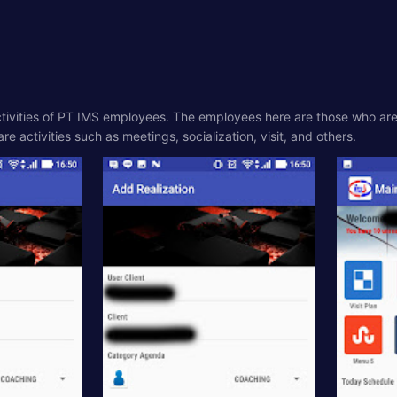
activities of PT IMS employees. The employees here are those who are
e activities such as meetings, socialization, visit, and others.