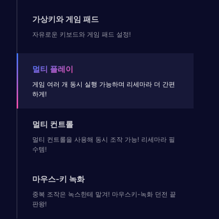
가상키와 게임 패드
자유로운 키보드와 게임 패드 설정!
멀티 플레이
게임 여러 개 동시 실행 가능하며 리세마라 더 간편
하게!
멀티 컨트롤
멀티 컨트롤을 사용해 동시 조작 가능! 리세마라 필
수템!
마우스-키 녹화
중복 조작은 녹스한테 맡겨! 마우스키-녹화 던전 끝
판왕!