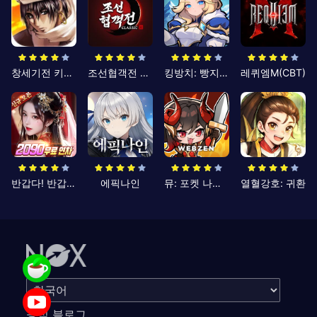
창세기전 키우기
조선협객전 클래식
킹방치: 빵지의 제왕
레퀴엠M(CBT)
반갑다! 반갑삼국지
에픽나인
뮤: 포켓 나이츠
열혈강호: 귀환
공식 블로그