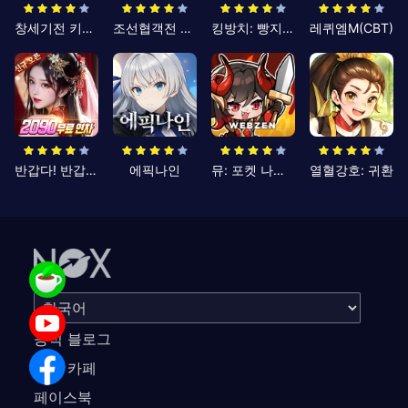
창세기전 키우기
조선협객전 클래식
킹방치: 빵지의 제왕
레퀴엠M(CBT)
반갑다! 반갑삼국지
에픽나인
뮤: 포켓 나이츠
열혈강호: 귀환
공식 블로그
공식 카페
페이스북