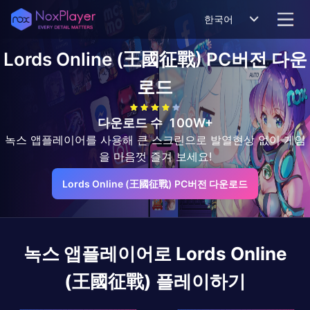
한국어
Lords Online (王國征戰)
PC버전 다운
로드
다운로드 수
100W+
녹스 앱플레이어를 사용해 큰 스크린으로 발열현상 없이 게임
을 마음껏 즐겨 보세요!
Lords Online (王國征戰) PC버전 다운로드
녹스 앱플레이어로
Lords Online
(王國征戰)
플레이하기