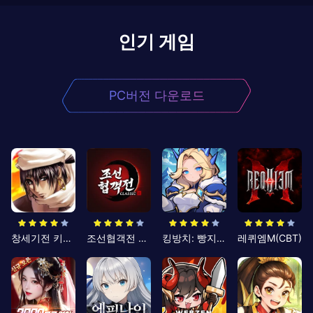
인기 게임
PC버전 다운로드
창세기전 키우기
조선협객전 클래식
킹방치: 빵지의 제왕
레퀴엠M(CBT)