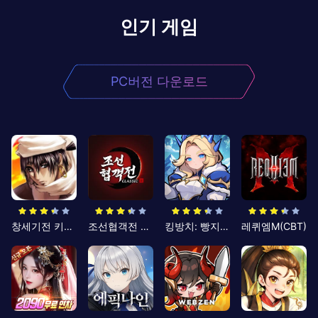
인기 게임
PC버전 다운로드
창세기전 키우기
조선협객전 클래식
킹방치: 빵지의 제왕
레퀴엠M(CBT)