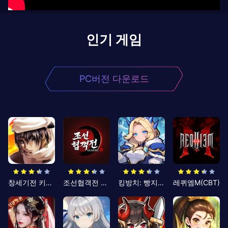
인기 게임
PC버전 다운로드
창세기전 키우기
조선협객전 클래식
킹방치: 빵지의 제왕
레퀴엠M(CBT)