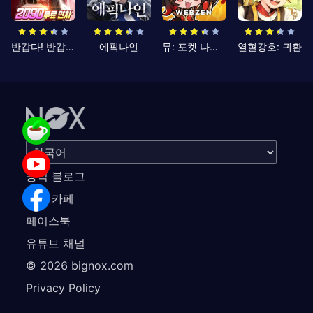
반갑다! 반갑삼국지
에픽나인
뮤: 포켓 나이츠
열혈강호: 귀환
공식 블로그
공식 카페
페이스북
유튜브 채널
©
2026
bignox.com
Privacy Policy