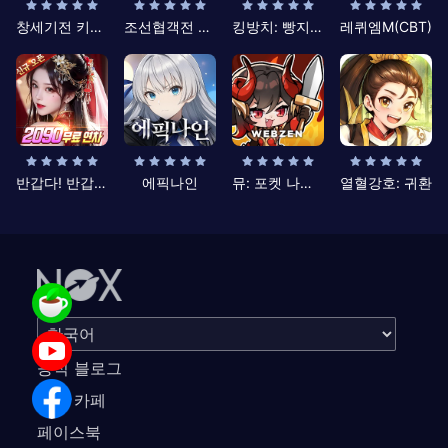
창세기전 키우기
조선협객전 클래식
킹방치: 빵지의 제왕
레퀴엠M(CBT)
반갑다! 반갑삼국지
에픽나인
뮤: 포켓 나이츠
열혈강호: 귀환
공식 블로그
공식 카페
페이스북