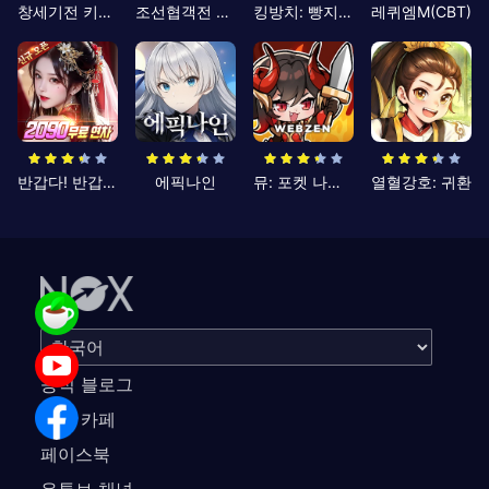
창세기전 키우기
조선협객전 클래식
킹방치: 빵지의 제왕
레퀴엠M(CBT)
반갑다! 반갑삼국지
에픽나인
뮤: 포켓 나이츠
열혈강호: 귀환
공식 블로그
공식 카페
페이스북