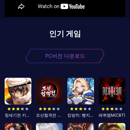
인기 게임
PC버전 다운로드
창세기전 키우기
조선협객전 클래식
킹방치: 빵지의 제왕
레퀴엠M(CBT)