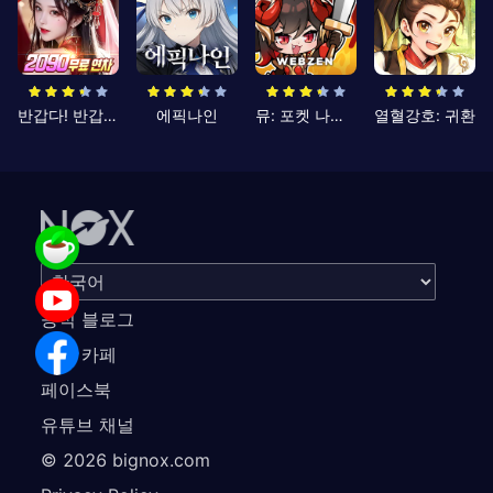
반갑다! 반갑삼국지
에픽나인
뮤: 포켓 나이츠
열혈강호: 귀환
공식 블로그
공식 카페
페이스북
유튜브 채널
©
2026
bignox.com