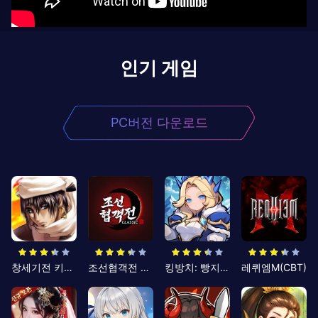
인기 게임
PC버전 다운로드
창세기전 키우기
조선협객전 클래식
킹방치: 빵지의 제왕
레퀴엠M(CBT)