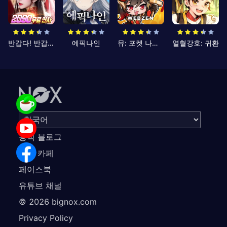
반갑다! 반갑삼국지
에픽나인
뮤: 포켓 나이츠
열혈강호: 귀환
공식 블로그
공식 카페
페이스북
유튜브 채널
©
2026
bignox.com
Privacy Policy