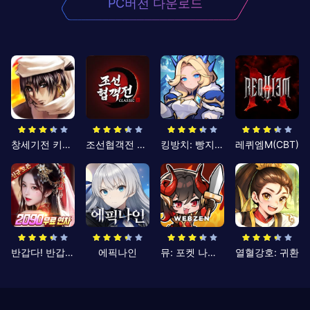
PC버전 다운로드
창세기전 키우기
조선협객전 클래식
킹방치: 빵지의 제왕
레퀴엠M(CBT)
반갑다! 반갑삼국지
에픽나인
뮤: 포켓 나이츠
열혈강호: 귀환