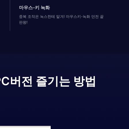
마우스-키 녹화
중복 조작은 녹스한테 맡겨! 마우스키-녹화 던전 끝
판왕!
PC버전 즐기는 방법