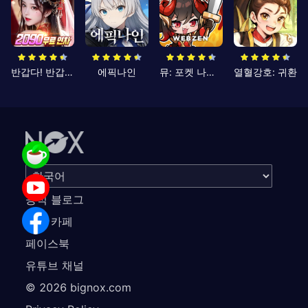
반갑다! 반갑삼국지
에픽나인
뮤: 포켓 나이츠
열혈강호: 귀환
공식 블로그
공식 카페
페이스북
유튜브 채널
©
2026
bignox.com