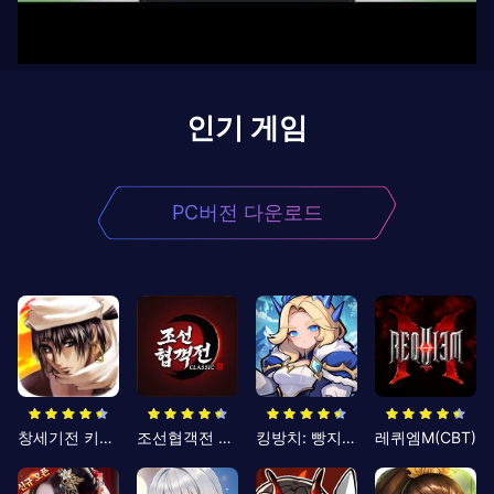
인기 게임
PC버전 다운로드
창세기전 키우기
조선협객전 클래식
킹방치: 빵지의 제왕
레퀴엠M(CBT)