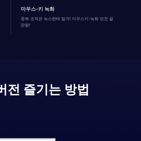
마우스-키 녹화
중복 조작은 녹스한테 맡겨! 마우스키-녹화 던전 끝
판왕!
버전 즐기는 방법