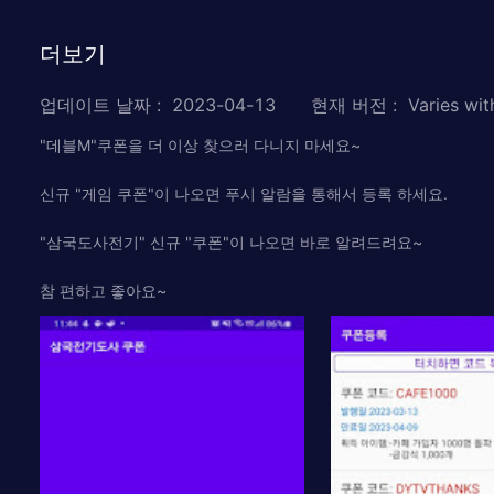
더보기
업데이트 날짜
:
2023-04-13
현재 버전
:
Varies wit
"데블M"쿠폰을 더 이상 찾으러 다니지 마세요~
신규 "게임 쿠폰"이 나오면 푸시 알람을 통해서 등록 하세요.
"삼국도사전기" 신규 "쿠폰"이 나오면 바로 알려드려요~
참 편하고 좋아요~