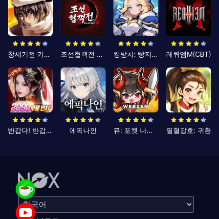
창세기전 키우기
조선협객전 클래식
킹방치: 빵지의 제왕
레퀴엠M(CBT)
반갑다! 반갑삼국지
에픽나인
뮤: 포켓 나이츠
열혈강호: 귀환