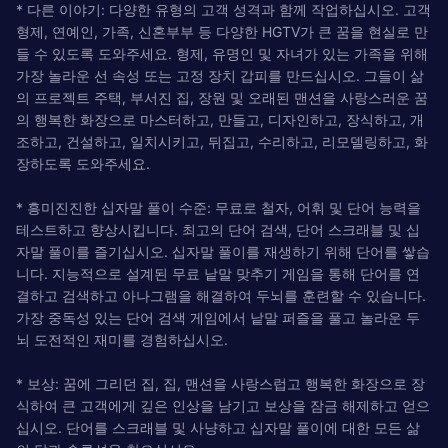
* 다른 이야기: 다양한 유형의 고객 성격과 함께 작업하십시오. 고객
형제, 연예인, 가족, 신혼부부 등 다양한 HGTV가 큰 꿈을 현실로 만
들 수 있도록 도와주세요. 형제, 유명인 및 자녀가 있는 가족을 위해
가장 놀라운 선 속성 또는 고정 장치 갑피를 만드십시오. 그들이 삶
의 프로젝트 주택, 부서진 집, 장원 및 오래된 맨션을 사랑스러운 꿈
의 행복한 화장으로 마스터하고, 만들고, 디자인하고, 장식하고, 개
조하고, 건설하고, 일치시키고, 뒤집고, 수리하고, 리모델링하고, 화
장하도록 도와주세요.
* 흥미진진한 십자말 풀이 수준: 무료로 철자, 어휘 및 단어 능력을
테스트하고 향상시킵니다. 최고의 단어 검색, 단어 스크래블 및 십
자말 풀이를 즐기십시오. 십자말 풀이를 재생하기 위해 단어를 쌓습
니다. 지능적으로 설계된 무료 낱말 맞추기 게임을 통해 단어를 연
결하고 검색하고 아나그램을 해결하여 두뇌를 훈련할 수 있습니다.
가장 중독성 있는 단어 검색 게임에서 낱말 퍼즐을 풀고 놀라운 두
뇌 도전적인 재미를 경험하십시오.
* 보상: 꿈에 그리던 집, 집, 맨션을 사랑스럽고 행복한 화장으로 장
식하여 큰 고객에게 깊은 인상을 남기고 보상을 잠금 해제하고 얻으
십시오. 단어를 스크래블 및 사냥하고 십자말 풀이에 대한 모든 삶