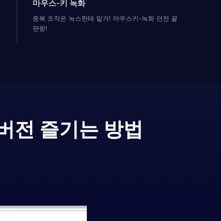
마우스-키 녹화
중복 조작은 녹스한테 맡겨! 마우스키-녹화 던전 끝
판왕!
버전 즐기는 방법