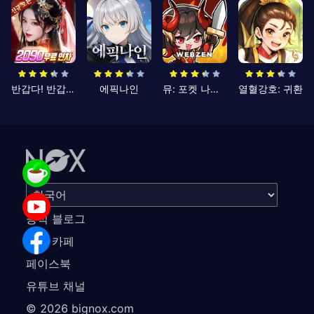
반갑다! 반갑삼국지
에픽나인
뮤: 포켓 나이츠
열혈강호: 귀환
공식 블로그
공식 카페
페이스북
유튜브 채널
©
2026
bignox.com