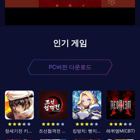
인기 게임
PC버전 다운로드
창세기전 키우기
조선협객전 클래식
킹방치: 빵지의 제왕
레퀴엠M(CBT)