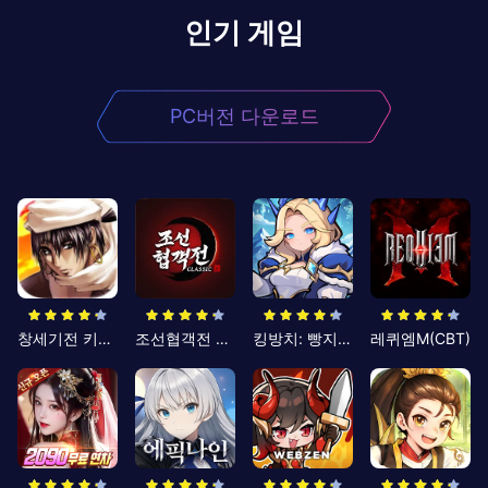
인기 게임
PC버전 다운로드
창세기전 키우기
조선협객전 클래식
킹방치: 빵지의 제왕
레퀴엠M(CBT)