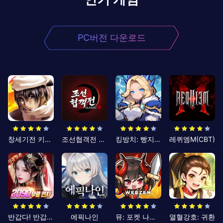
PC버전 다운로드
창세기전 키우기
조선협객전 클래식
킹방치: 빵지의 제왕
레퀴엠M(CBT)
반갑다! 반갑삼국지
에픽나인
뮤: 포켓 나이츠
열혈강호: 귀환