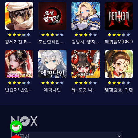
창세기전 키우기
조선협객전 클래식
킹방치: 빵지의 제왕
레퀴엠M(CBT)
반갑다! 반갑삼국지
에픽나인
뮤: 포켓 나이츠
열혈강호: 귀환