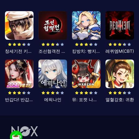
창세기전 키우기
조선협객전 클래식
킹방치: 빵지의 제왕
레퀴엠M(CBT)
반갑다! 반갑삼국지
에픽나인
뮤: 포켓 나이츠
열혈강호: 귀환