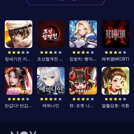
창세기전 키우기
조선협객전 클래식
킹방치: 빵지의 제왕
레퀴엠M(CBT)
반갑다! 반갑삼국지
에픽나인
뮤: 포켓 나이츠
열혈강호: 귀환