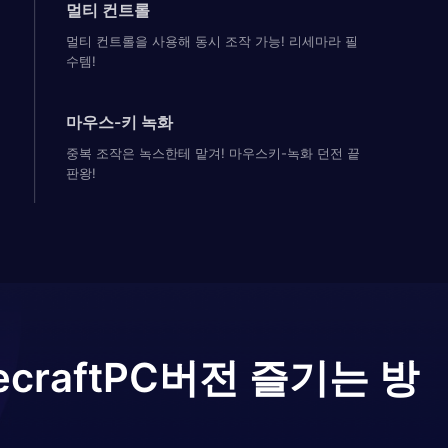
멀티 컨트롤
멀티 컨트롤을 사용해 동시 조작 가능! 리세마라 필
수템!
마우스-키 녹화
중복 조작은 녹스한테 맡겨! 마우스키-녹화 던전 끝
판왕!
craft
PC버전 즐기는 방