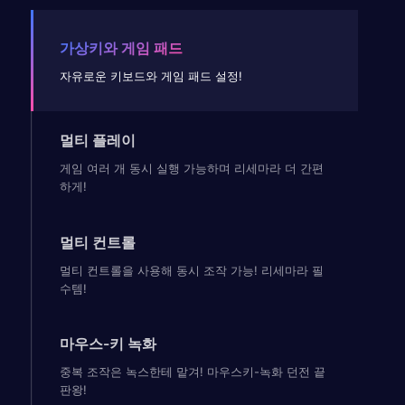
가상키와 게임 패드
자유로운 키보드와 게임 패드 설정!
멀티 플레이
게임 여러 개 동시 실행 가능하며 리세마라 더 간편
하게!
멀티 컨트롤
멀티 컨트롤을 사용해 동시 조작 가능! 리세마라 필
수템!
마우스-키 녹화
중복 조작은 녹스한테 맡겨! 마우스키-녹화 던전 끝
판왕!