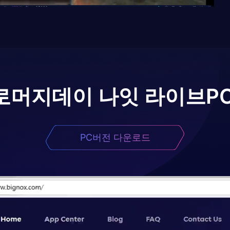
로
머지데이 나잇 라이브
P
PC버전 다운로드