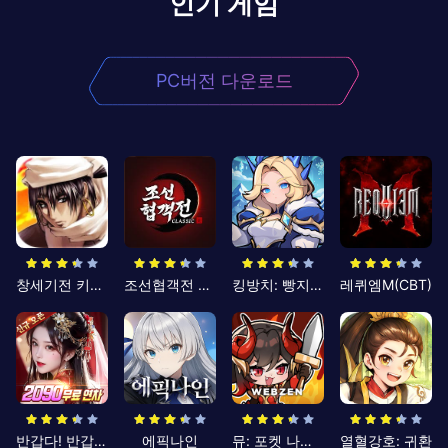
인기 게임
PC버전 다운로드
창세기전 키우기
조선협객전 클래식
킹방치: 빵지의 제왕
레퀴엠M(CBT)
반갑다! 반갑삼국지
에픽나인
뮤: 포켓 나이츠
열혈강호: 귀환