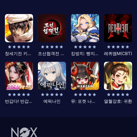
창세기전 키우기
조선협객전 클래식
킹방치: 빵지의 제왕
레퀴엠M(CBT)
반갑다! 반갑삼국지
에픽나인
뮤: 포켓 나이츠
열혈강호: 귀환