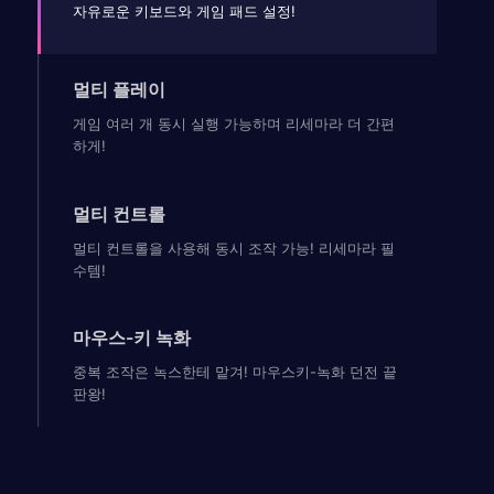
자유로운 키보드와 게임 패드 설정!
멀티 플레이
게임 여러 개 동시 실행 가능하며 리세마라 더 간편
하게!
멀티 컨트롤
멀티 컨트롤을 사용해 동시 조작 가능! 리세마라 필
수템!
마우스-키 녹화
중복 조작은 녹스한테 맡겨! 마우스키-녹화 던전 끝
판왕!