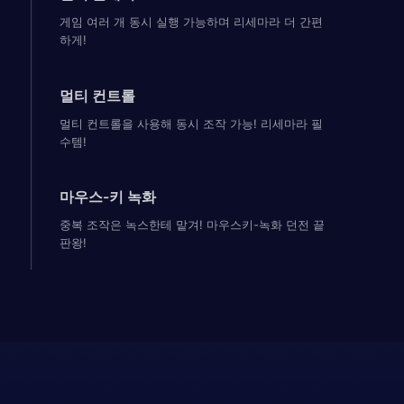
게임 여러 개 동시 실행 가능하며 리세마라 더 간편
하게!
멀티 컨트롤
멀티 컨트롤을 사용해 동시 조작 가능! 리세마라 필
수템!
마우스-키 녹화
중복 조작은 녹스한테 맡겨! 마우스키-녹화 던전 끝
판왕!