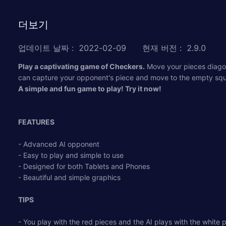
더보기
업데이트 날짜
:
2022-02-09
현재 버전
:
2.9.0
Play a captivating game of Checkers.
Move your pieces diagon
can capture your opponent's piece and move to the empty squ
A simple and fun game to play! Try it now!
FEATURES
- Advanced AI opponent
- Easy to play and simple to use
- Designed for both Tablets and Phones
- Beautiful and simple graphics
TIPS
- You play with the red pieces and the AI plays with the white 