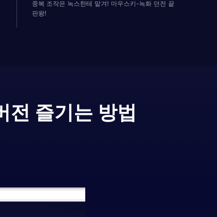
중복 조작은 녹스한테 맡겨! 마우스키-녹화 던전 끝
판왕!
버전 즐기는 방법