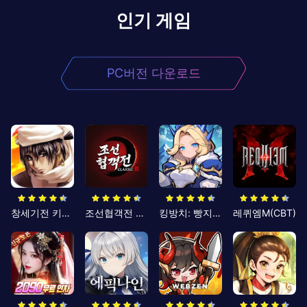
인기 게임
PC버전 다운로드
창세기전 키우기
조선협객전 클래식
킹방치: 빵지의 제왕
레퀴엠M(CBT)