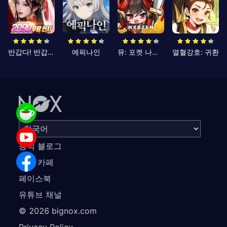
반갑다! 반갑삼국지
에픽나인
뮤: 포켓 나이츠
열혈강호: 귀환
공식 블로그
공식 카페
페이스북
유튜브 채널
©
2026
bignox.com