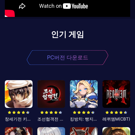
인기 게임
PC버전 다운로드
창세기전 키우기
조선협객전 클래식
킹방치: 빵지의 제왕
레퀴엠M(CBT)