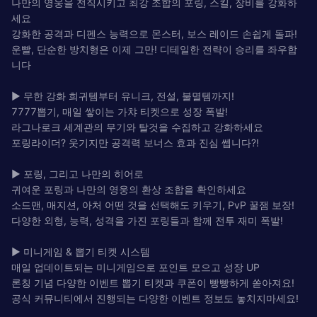
나만의 영웅을 전직시키고 최강 조합의 포링, 스킬, 장비를 강화하
세요
강화한 공격과 디펜스 능력으로 몬스터, 보스 레이드 손쉽게 돌파!
운빨, 단순한 방치형은 이제 그만! 디테일한 전략이 승리를 좌우합
니다
▶ 무한 강화 희귀템부터 유니크, 전설, 불멸템까지!
7777뽑기, 매일 쌓이는 가챠 티켓으로 성장 폭발!
라그나로크 세계관의 무기와 탈것을 수집하고 강화하세요
포링라이더? 웃기지만 공격력 보너스 효과 진심 쎕니다?!
▶ 포링, 그리고 나만의 히어로
귀여운 포링과 나만의 영웅의 환상 조합을 확인하세요
소드맨, 매지션, 아처 어떤 것을 선택해도 키우기, PvP 꿀잼 보장!
다양한 외형, 능력, 성격을 가진 포링들과 함께 전투 재미 폭발!
▶ 미니게임 & 뽑기 티켓 시스템
매일 업데이트되는 미니게임으로 포인트 모으고 성장 UP
론칭 기념 다양한 이벤트 뽑기 티켓과 쿠폰이 빵빵하게 쏟아져요!
공식 커뮤니티에서 진행되는 다양한 이벤트 정보도 놓치지마세요!