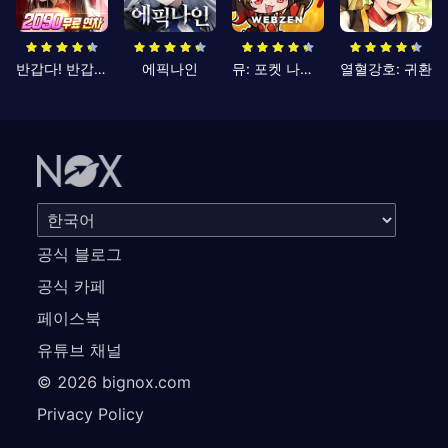
반갑다! 반갑삼국지
에픽나인
뮤: 포켓 나이츠
열혈강호: 귀환
공식 블로그
공식 카페
페이스북
유튜브 채널
©
2026
bignox.com
Privacy Policy