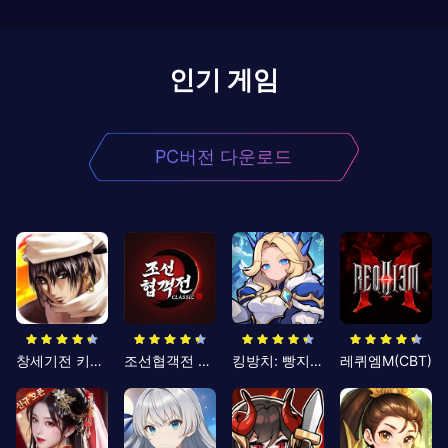
인기 게임
PC버전 다운로드
창세기전 키우기
조선협객전 클래식
킹방치: 빵지의 제왕
레퀴엠M(CBT)