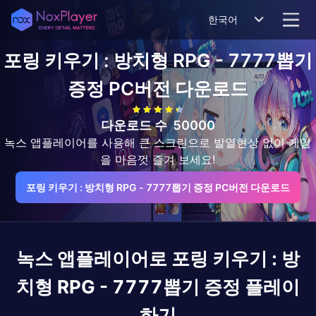
한국어
포링 키우기 : 방치형 RPG - 7777뽑기
증정
PC버전 다운로드
다운로드 수
50000
녹스 앱플레이어를 사용해 큰 스크린으로 발열현상 없이 게임
을 마음껏 즐겨 보세요!
포링 키우기 : 방치형 RPG - 7777뽑기 증정 PC버전 다운로드
녹스 앱플레이어로
포링 키우기 : 방
치형 RPG - 7777뽑기 증정
플레이
하기