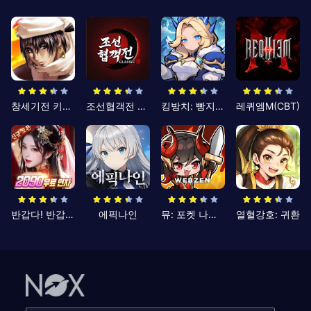
창세기전 키우기
조선협객전 클래식
킹방치: 빵지의 제왕
레퀴엠M(CBT)
반갑다! 반갑삼국지
에픽나인
뮤: 포켓 나이츠
열혈강호: 귀환